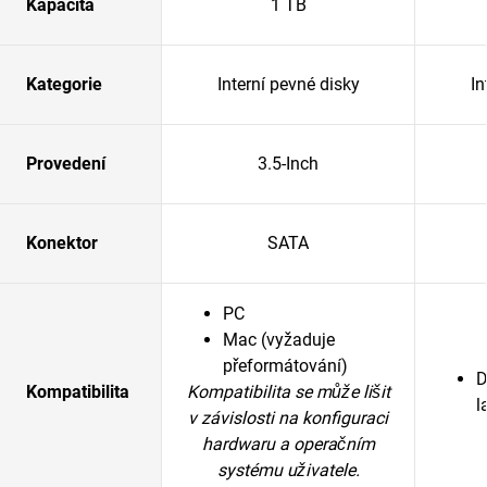
Kapacita
1 TB
Kategorie
Interní pevné disky
In
Provedení
3.5-Inch
Konektor
SATA
PC
Mac (vyžaduje
přeformátování)
D
Kompatibilita
Kompatibilita se může lišit
l
v závislosti na konfiguraci
hardwaru a operačním
systému uživatele.