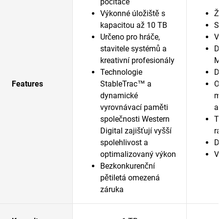
počítače
Výkonné úložiště s
Ž
kapacitou až 10 TB
S
Určeno pro hráče,
V
stavitele systémů a
D
kreativní profesionály
M
Technologie
D
Features
StableTrac™ a
O
dynamické
m
vyrovnávací paměti
a
společnosti Western
T
Digital zajišťují vyšší
r
spolehlivost a
D
optimalizovaný výkon
V
Bezkonkurenční
pětiletá omezená
záruka