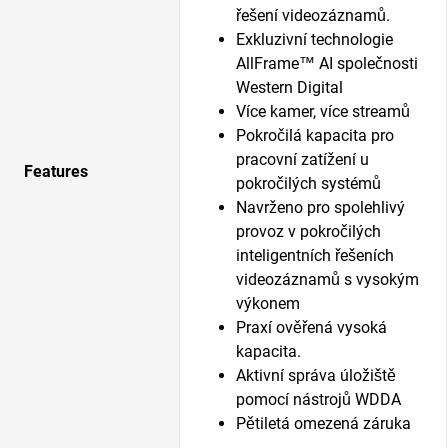
řešení videozáznamů.
Exkluzivní technologie
AllFrame™ AI společnosti
Western Digital
Více kamer, více streamů
Pokročilá kapacita pro
pracovní zatížení u
Features
pokročilých systémů
Navrženo pro spolehlivý
provoz v pokročilých
inteligentních řešeních
videozáznamů s vysokým
výkonem
Praxí ověřená vysoká
kapacita.
Aktivní správa úložiště
pomocí nástrojů WDDA
Pětiletá omezená záruka