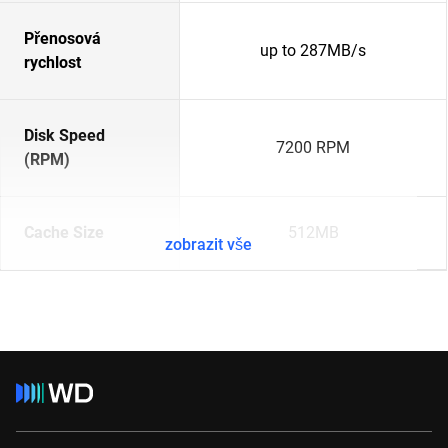
Přenosová
up to 287MB/s
rychlost
Disk Speed
7200 RPM
(RPM)
Cache Size
512MB
zobrazit vše