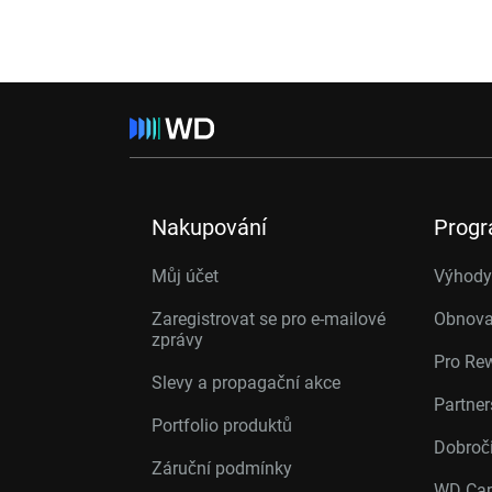
Nakupování
Prog
Můj účet
Výhody 
Zaregistrovat se pro e-mailové
Obnova
zprávy
Pro Re
Slevy a propagační akce
Partne
Portfolio produktů
Dobroč
Záruční podmínky
WD Cap