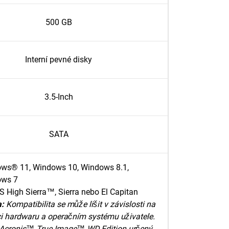
500 GB
Interní pevné disky
3.5-Inch
SATA
ws® 11, Windows 10, Windows 8.1,
ows 7
 High Sierra™, Sierra nebo El Capitan
:
Kompatibilita se může lišit v závislosti na
i hardwaru a operačním systému uživatele.
 Acronis™ True Image™ WD Edition určený