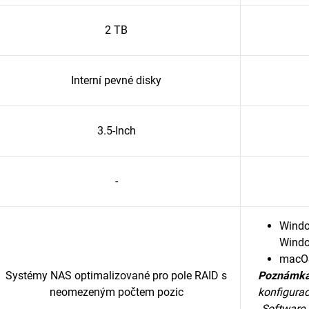
2 TB
Interní pevné disky
3.5-Inch
-
Windo
Wind
macOS
Systémy NAS optimalizované pro pole RAID s
Poznámka
neomezeným počtem pozic
konfigurac
Software