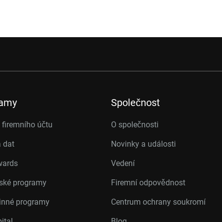
ramy
Společnost
firemního účtu
O společnosti
 dat
Novinky a události
wards
Vedení
rské programy
Firemní odpovědnost
inné programy
Centrum ochrany soukromí
ital
Blog