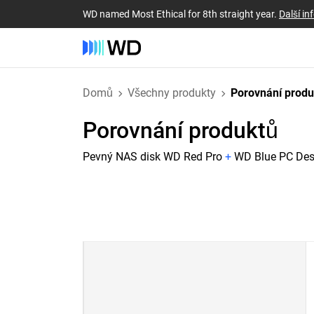
WD named Most Ethical for 8th straight year.
Další i
Domů
Všechny produkty
Porovnání prod
Porovnání produktů
Pevný NAS disk WD Red Pro
+
WD Blue PC Des