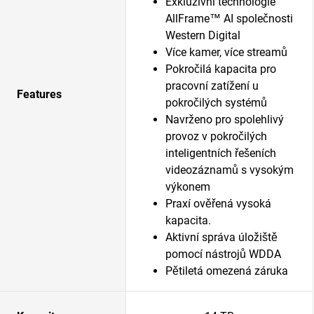
Exkluzivní technologie
AllFrame™ AI společnosti
Western Digital
Více kamer, více streamů
Pokročilá kapacita pro
pracovní zatížení u
Features
pokročilých systémů
Navrženo pro spolehlivý
provoz v pokročilých
inteligentních řešeních
videozáznamů s vysokým
výkonem
Praxí ověřená vysoká
kapacita.
Aktivní správa úložiště
pomocí nástrojů WDDA
Pětiletá omezená záruka