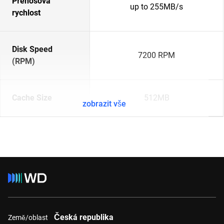
Přenosová
up to 255MB/s
rychlost
Disk Speed
7200 RPM
(RPM)
Cache Size
512MB
zobrazit vše
Česká republika
Země/oblast