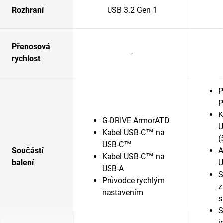
Rozhraní
USB 3.2 Gen 1
Přenosová
-
rychlost
P
P
K
G-DRIVE ArmorATD
U
Kabel USB-C™ na
(
USB-C™
Součástí
A
Kabel USB-C™ na
balení
U
USB-A
S
Průvodce rychlým
z
nastavením
s
S
i