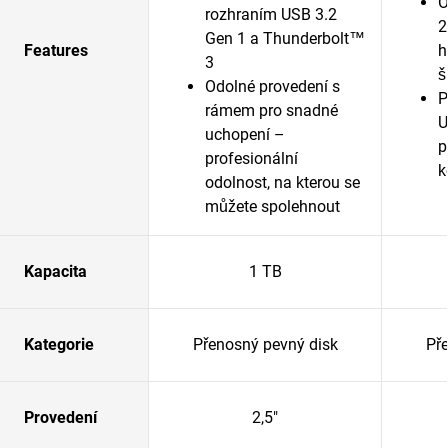
O
rozhraním USB 3.2
2
Gen 1 a Thunderbolt™
Features
h
3
š
Odolné provedení s
P
rámem pro snadné
U
uchopení –
p
profesionální
k
odolnost, na kterou se
můžete spolehnout
Kapacita
1 TB
Kategorie
Přenosný pevný disk
Př
Provedení
2,5"