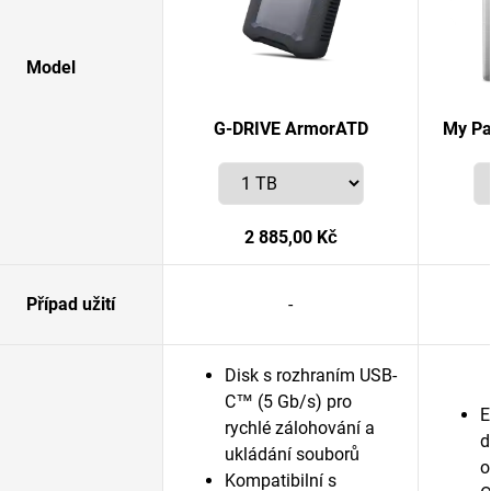
Model
G-DRIVE ArmorATD
My Pa
2 885,00 Kč
Případ užití
-
Disk s rozhraním USB-
C™ (5 Gb/s) pro
E
rychlé zálohování a
d
ukládání souborů
o
Kompatibilní s