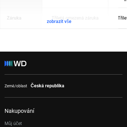
Záruka
Tříletá omezená záruka
Tříl
zobrazit vše
Česká republika
Země/oblast
Nakupování
Můj účet