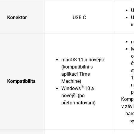
U
Konektor
USB-C
U
i
m
M
o
macOS 11 a novější
č
(kompatibilní s
s
aplikací Time
1
Kompatibilita
Machine)
n
®
Windows
10 a
p
novější (po
Kompat
přeformátování)
v závi
har
sy