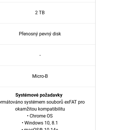
2 TB
Přenosný pevný disk
-
Micro-B
Systémové požadavky
rmátováno systémem souborů exFAT pro
okamžitou kompatibilitu
• Chrome OS
• Windows 10, 8.1
• macOS® 10.14+