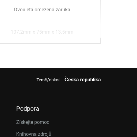
Dvouletá omezená záruka
107.2mm x 75mm x 13.5mm
Česká republika
Země/oblast
Podpora
Získejte pomoc
Knihovna zdrojů