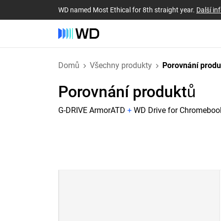
WD named Most Ethical for 8th straight year.
Další i
Domů
Všechny produkty
Porovnání prod
Porovnání produktů
G-DRIVE ArmorATD
+
WD Drive for Chromeboo