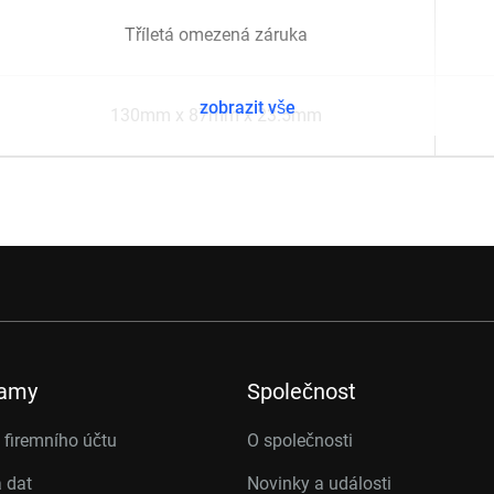
Tříletá omezená záruka
zobrazit vše
130mm x 87mm x 23.5mm
ramy
Společnost
firemního účtu
O společnosti
 dat
Novinky a události