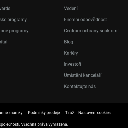
wards
Vedení
rské programy
Firemní odpovědnost
inné programy
Centrum ochrany soukromí
ital
Blog
Kariéry
Investoři
Umístění kanceláří
Kontaktujte nás
anné známky
Podmínky prodeje
Tiráž
Nastavení cookies
společnosti. Všechna práva vyhrazena.