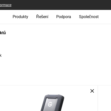
nformace
Produkty
Řešení
Podpora
Společnost
uktů
k