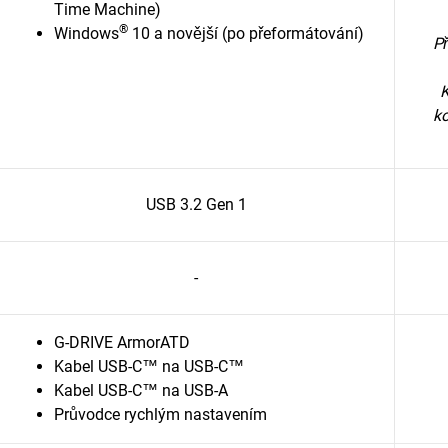
Time Machine)
®
Windows
10 a novější (po přeformátování)
Př
K
ko
USB 3.2 Gen 1
-
G-DRIVE ArmorATD
Kabel USB-C™ na USB-C™
Kabel USB-C™ na USB-A
Průvodce rychlým nastavením