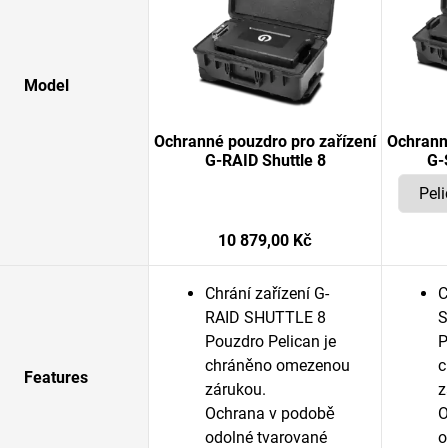
Model
Ochranné pouzdro pro zařízení
Ochrann
G-RAID Shuttle 8
G-
10 879,00 Kč
Chrání zařízení G-
C
RAID SHUTTLE 8
S
Pouzdro Pelican je
P
chráněno omezenou
c
Features
zárukou.
z
Ochrana v podobě
O
odolné tvarované
o