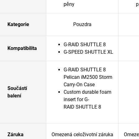
pěny
p
Kategorie
Pouzdra
G-RAID SHUTTLE 8
Kompatibilita
G-SPEED SHUTTLE XL
G-RAID SHUTTLE 8
Pelican iM2500 Storm
Carry-On Case
Součástí
Custom durable foam
balení
insert for G-
RAID SHUTTLE 8
Záruka
Omezená celoživotní záruka
Omezen