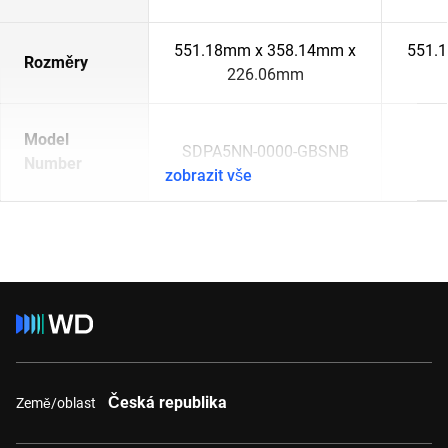
551.18mm x 358.14mm x
551.
Rozměry
226.06mm
Model
SDPA5NN-0000-GBSNB
Number
zobrazit vše
Česká republika
Země/oblast