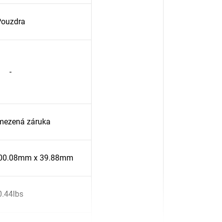
ouzdra
-
mezená záruka
00.08mm x 39.88mm
0.44lbs