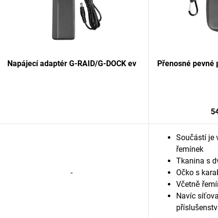
Napájecí adaptér G-RAID/G-DOCK ev
Přenosné pevné p
5
Součástí je
řemínek
Tkanina s dv
-
Očko s kara
Včetně řemí
Navíc síťov
příslušenstv