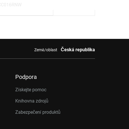
C016RNW
Česká republika
Země/oblast
Podpora
Získejte pomoc
Knihovna zdrojů
Zabezpečení produktů