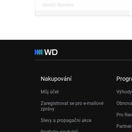
Model Number
Nakupování
Prog
Můj účet
Výhody 
Zaregistrovat se pro e-mailové
Obnova
zprávy
Pro Re
Slevy a propagační akce
Partne
Portfolio produktů