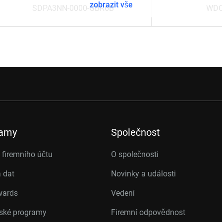
zobrazit vše
SDPA3NN-0000-GBR6B
WDC
ramy
Společnost
firemního účtu
O společnosti
 dat
Novinky a události
wards
Vedení
rské programy
Firemní odpovědnost