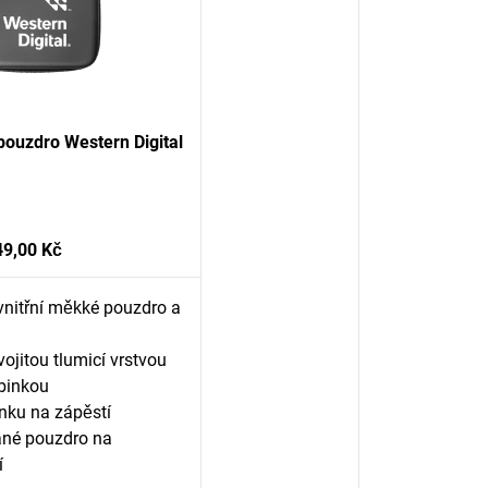
ouzdro Western Digital
49,00 Kč
 vnitřní měkké pouzdro a
ojitou tlumicí vrstvou
binkou
nku na zápěstí
ané pouzdro na
í