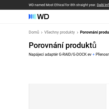
WD named Most Ethical for 8th straight year.
Další i
Domů
Všechny produkty
Porovnání prod
Porovnání produktů
Napájecí adaptér G-RAID/G-DOCK ev
+
Přenosn