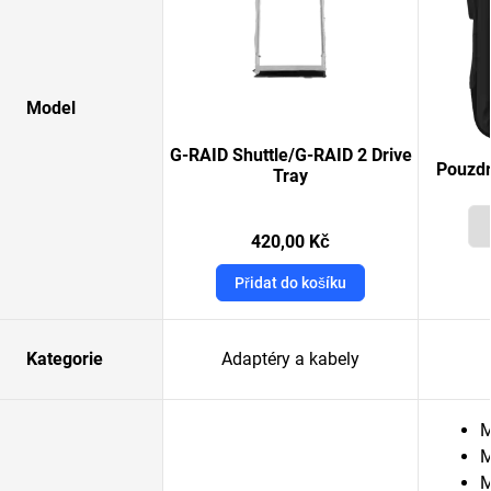
Model
G-RAID Shuttle/G-RAID 2 Drive
Pouzdr
Tray
420,00 Kč
Přidat do košíku
Kategorie
Adaptéry a kabely
M
M
M