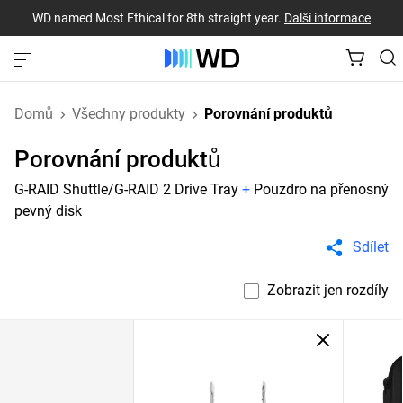
WD named Most Ethical for 8th straight year.
Další informace
Domů
Všechny produkty
Porovnání produktů
Porovnání produktů
G-RAID Shuttle/G-RAID 2 Drive Tray
+
Pouzdro na přenosný
pevný disk
Sdílet
Zobrazit jen rozdíly