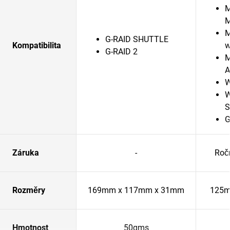
M
M
G-RAID SHUTTLE
Kompatibilita
w
G-RAID 2
M
A
W
W
S
G
Záruka
-
Roč
Rozměry
169mm x 117mm x 31mm
125m
Hmotnost
50gms