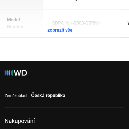
Model
SDPA1NN-0000-GBRNN
Number
zobrazit vše
Česká republika
Země/oblast
Nakupování