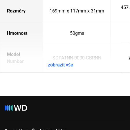
457
Rozměry
169mm x 117mm x 31mm
Hmotnost
50gms
Model
SDPA1NN-0000-GBRNN
Number
zobrazit vše