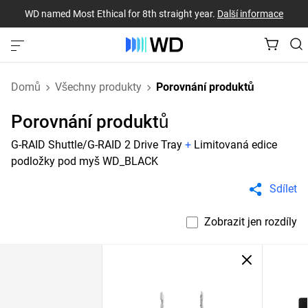
WD named Most Ethical for 8th straight year.
Další informace
Domů
Všechny produkty
Porovnání produktů
Porovnání produktů
G-RAID Shuttle/G-RAID 2 Drive Tray
+
Limitovaná edice
podložky pod myš WD_BLACK
Sdílet
Zobrazit jen rozdíly