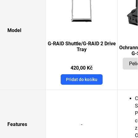
Model
G-RAID Shuttle/G-RAID 2 Drive
Ochrann
Tray
G-
420,00 Kč
Přidat do košíku
C
S
P
c
Features
-
z
O