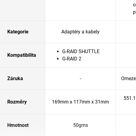
o
p
Kategorie
Adaptéry a kabely
G-RAID SHUTTLE
Kompatibilita
G-RAID 2
Záruka
-
Omezen
551.
Rozměry
169mm x 117mm x 31mm
Hmotnost
50gms