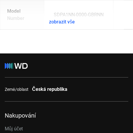
Model
SDPA1NN-0000-GBRNN
Number
zobrazit vše
Česká republika
Země/oblast
Nakupování
Můj účet