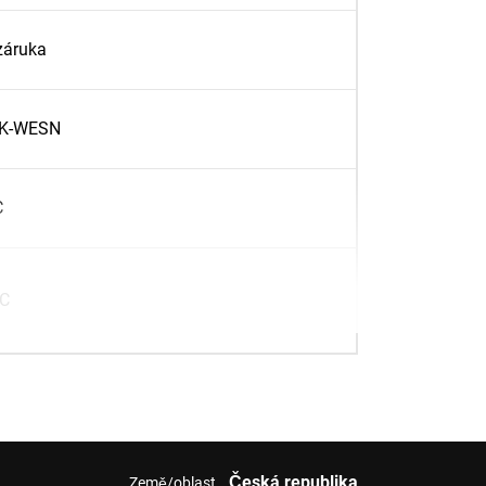
záruka
K-WESN
C
°C
Česká republika
Země/oblast