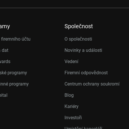
ramy
Společnost
firemního účtu
O společnosti
 dat
Novinky a události
wards
Vedení
rské programy
Firemní odpovědnost
inné programy
Centrum ochrany soukromí
ital
Blog
Kariéry
Investoři
Umístění kanceláří