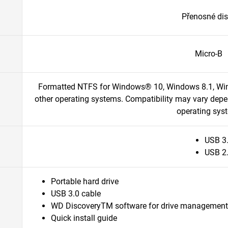
Přenosné di
Micro-B
Formatted NTFS for Windows® 10, Windows 8.1, Win
other operating systems. Compatibility may vary depe
operating sys
USB 3
USB 2
Portable hard drive
USB 3.0 cable
WD DiscoveryTM software for drive management
Quick install guide