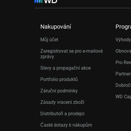
Nakupování
Prog
Můj účet
Výhody 
Zaregistrovat se pro e-mailové
Obnova
zprávy
Pro Re
Slevy a propagační akce
Partne
Portfolio produktů
Dobroč
Záruční podmínky
WD Cap
Zásady vracení zboží
Distributoři a prodejci
Časté dotazy k nákupům