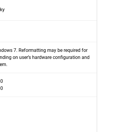
sky
dows 7. Reformatting may be required for
nding on user’s hardware configuration and
tem.
.0
.0