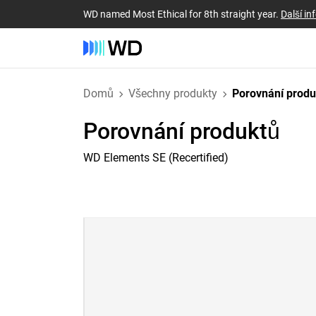
WD named Most Ethical for 8th straight year.
Další i
Domů
Všechny produkty
Porovnání prod
Porovnání produktů
WD Elements SE (Recertified)