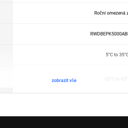
Roční omezená 
RWDBEPK5000AB
5°C to 35°
-20°C to 65
zobrazit vše