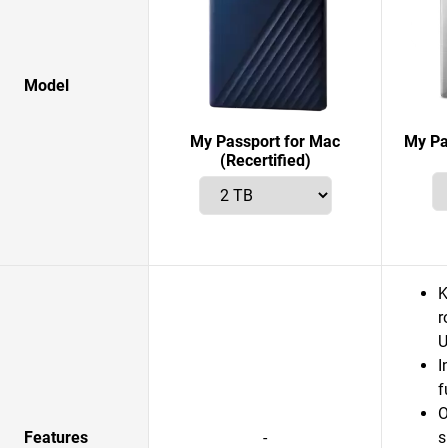
Model
My Passport for Mac
My Pa
(Recertified)
K
r
U
I
f
O
Features
-
s