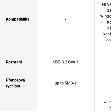
HFS+
z
Windo
Kompatibilita
-
• Kom
li
konf
op
Rozhraní
USB 3.2 Gen 1
Přenosová
up to 5MB/s
rychlost
P
P