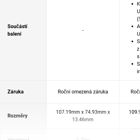
K
U
(
Součástí
A
-
balení
U
S
z
s
S
i
Záruka
Roční omezená záruka
Roč
107.19mm x 74.93mm x
109.
Rozměry
13.46mm
Hmotnost
0.3lbs