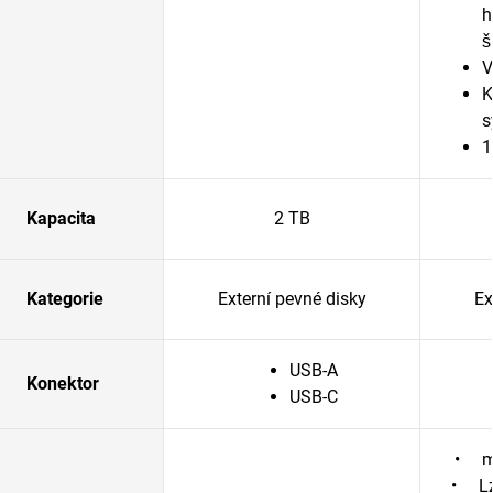
h
š
V
K
s
1
Kapacita
2 TB
Kategorie
Externí pevné disky
Ex
USB-A
Konektor
USB-C
• ma
• Lz