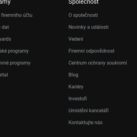
ramy
Společnost
firemního účtu
O společnosti
 dat
Novinky a události
wards
Vedení
rské programy
Firemní odpovědnost
inné programy
Centrum ochrany soukromí
ital
Blog
Kariéry
Investoři
Umístění kanceláří
Kontaktujte nás