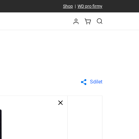
Shop
|
WD pro firmy
Sdílet