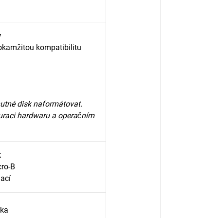
y
kamžitou kompatibilitu
utné disk naformátovat.
iguraci hardwaru a operačním
k
cro-B
lací
uka