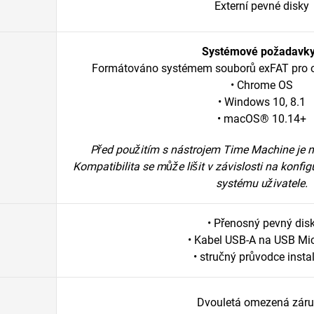
Externí pevné disky
Systémové požadavk
Formátováno systémem souborů exFAT pro o
• Chrome OS
• Windows 10, 8.1
• macOS® 10.14+
Před použitím s nástrojem Time Machine je n
Kompatibilita se může lišit v závislosti na konf
systému uživatele.
• Přenosný pevný dis
• Kabel USB-A na USB Mi
• stručný průvodce insta
Dvouletá omezená zár