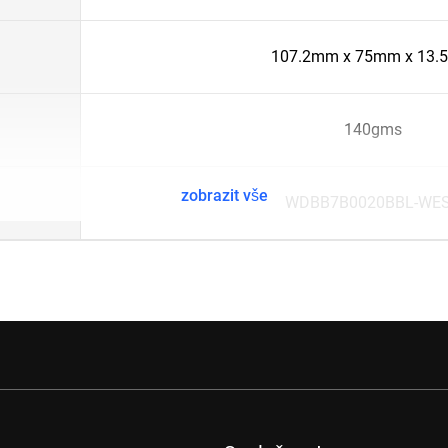
107.2mm x 75mm x 13
140gms
zobrazit vše
WDBB7B0020BBL-WE