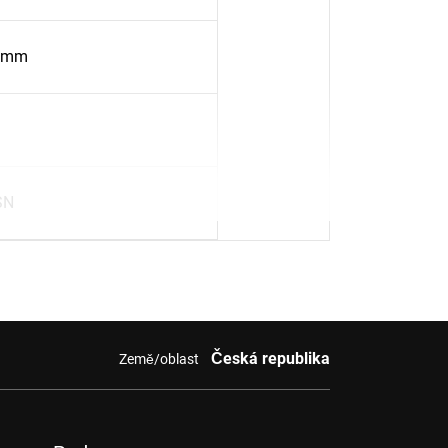
.5mm
SN
Česká republika
Země/oblast