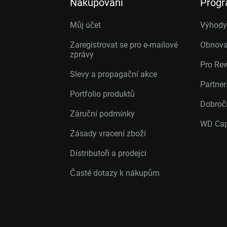
Nakupování
Prog
Můj účet
Výhody 
Zaregistrovat se pro e-mailové
Obnova
zprávy
Pro Re
Slevy a propagační akce
Partne
Portfolio produktů
Dobroč
Záruční podmínky
WD Cap
Zásady vracení zboží
Distributoři a prodejci
Časté dotazy k nákupům