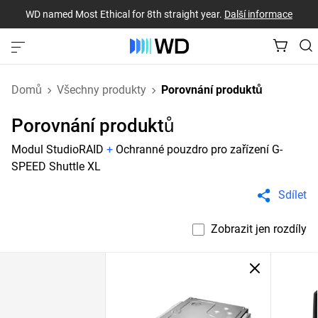
WD named Most Ethical for 8th straight year.
Další informace
Domů
Všechny produkty
Porovnání produktů
Porovnání produktů
Modul StudioRAID
+
Ochranné pouzdro pro zařízení G-
SPEED Shuttle XL
Sdílet
Zobrazit jen rozdíly