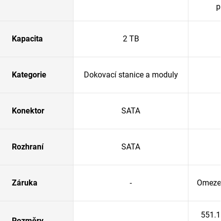
p
Kapacita
2 TB
Kategorie
Dokovací stanice a moduly
Konektor
SATA
Rozhraní
SATA
Záruka
-
Omezen
551.
Rozměry
-