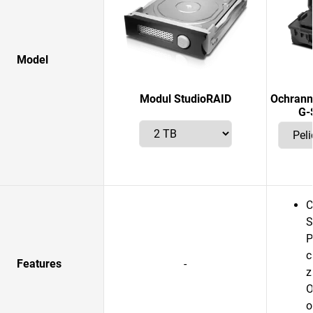
Model
Modul StudioRAID
Ochrann
G-
C
S
P
c
Features
-
z
O
o