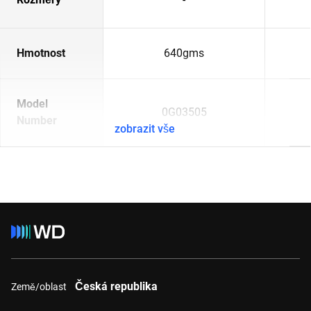
Hmotnost
640gms
Model
0G03505
Number
zobrazit vše
Česká republika
Země/oblast