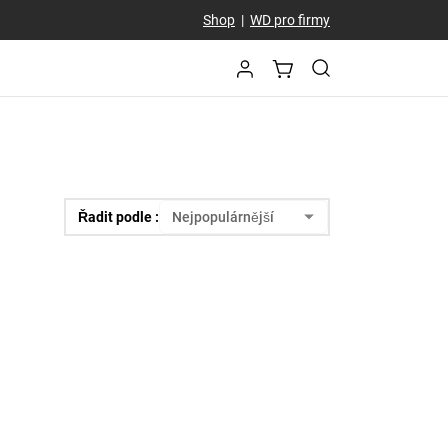
Shop
|
WD pro firmy
Řadit podle :