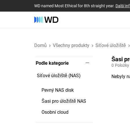
WD named Most Ethical for 8th straight year.
Další i
Domů
Všechny produkty
Síťové úložiště
Šasi pr
Podle kategorie
0
Položky
Síťové úložiště (NAS)
Nebyly n
Pevný NAS disk
Šasi pro úložiště NAS
Osobní cloud