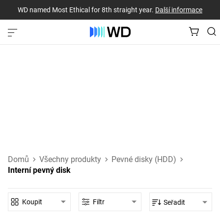
WD named Most Ethical for 8th straight year.
Další informace
Interní pevný disk‎
Pevné disky SATA a SAS, které se připojují přímo k základní
desce stolního počítače, notebooku nebo jiného
hostitelského zařízení.
Další informace o interních pevných discích
Domů
Všechny produkty
Pevné disky (HDD)
Interní pevný disk
Koupit
Filtr
Seřadit