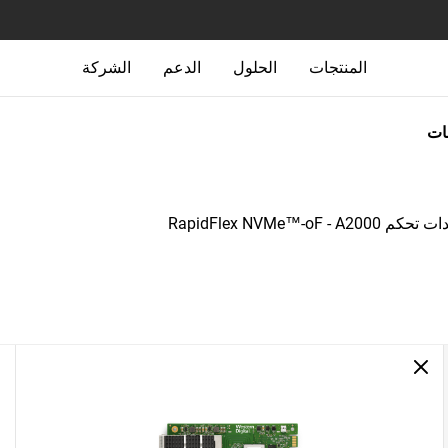
المنتجات
الحلول
الدعم
الشركة
جات
م RapidFlex NVMe™-oF - A2000