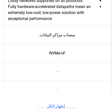
Lossy networks supported on all protocols
Fully hardware-accelerated datapaths mean an
extremely low-cost, low-power solution with
exceptional performance
منصات مراكز البيانات
NVMe-oF
-
-
إظهار الكل
c1000-nvme-controller