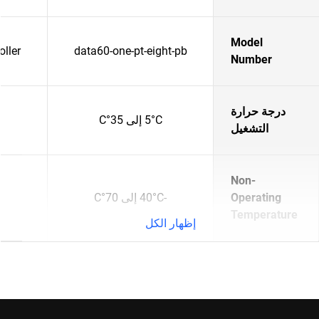
Model
ller
data60-one-pt-eight-pb
Number
درجة حرارة
5°C إلى 35°C
التشغيل
Non-
Operating
-40°C إلى 70°C
Temperature
إظهار الكل