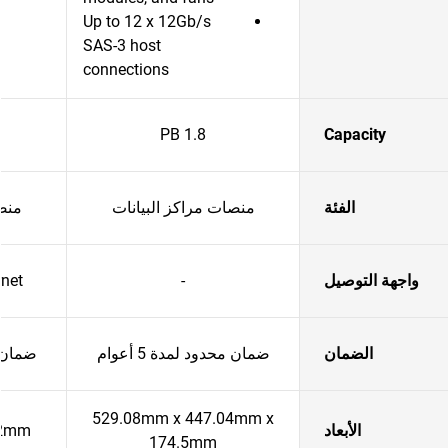
Up to 12 x 12Gb/s
SAS-3 host
connections
1.8 PB
Capacity
الفئة
منصات مراكز البيانات
منصا
واجهة التوصيل
-
net
الضمان
ضمان محدود لمدة 5 أعوام
ضمان مح
529.08mm x 447.04mm x
الأبعاد
 2mm
174.5mm