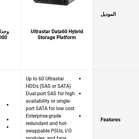
الموديل
Ultrastar Data60 Hybrid
000
Storage Platform
Up to 60 Ultrastar
HDDs (SAS or SATA)
Dual-port SAS for high
availability or single-
port SATA for low cost
Enterprise-grade
Features
redundant and hot-
swappable PSUs, I/O
modules, and fans