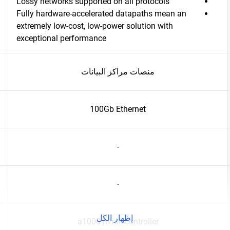
Lossy networks supported on all protocols
Fully hardware-accelerated datapaths mean an
extremely low-cost, low-power solution with
exceptional performance
منصات مراكز البيانات
100Gb Ethernet
-
-
إظهار الكل
a1000-nvme-controller