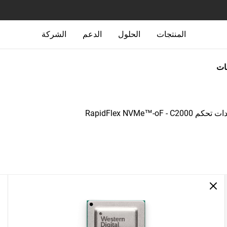
المنتجات
الحلول
الدعم
الشركة
جات
م RapidFlex NVMe™-oF - C2000