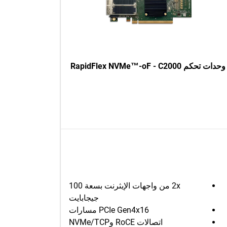
وحدات تحكم RapidFlex NVMe™-oF - C2000
2x من واجهات الإيثرنت بسعة 100
جيجابايت
PCIe Gen4x16 مسارات
اتصالات RoCE وNVMe/TCP