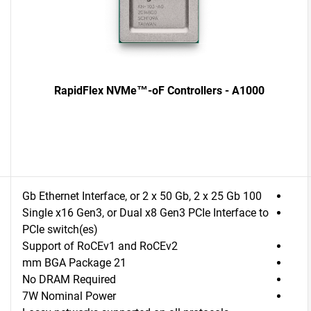
RapidFlex NVMe™-oF Controllers - A1000
100 Gb Ethernet Interface, or 2 x 50 Gb, 2 x 25 Gb
Single x16 Gen3, or Dual x8 Gen3 PCIe Interface to
PCIe switch(es)
Support of RoCEv1 and RoCEv2
21 mm BGA Package
No DRAM Required
7W Nominal Power