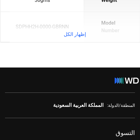
30gms
Weight
Model
SDPHH2H-0000-GBRNN
Number
إظهار الكل
المملكة العربية السعودية
المنطقة/الدولة:
التسوق