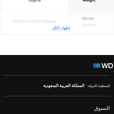
30gms
Weight
Model
SDPHH2H-0000-GBRNN
Number
إظهار الكل
المملكة العربية السعودية
المنطقة/الدولة:
التسوق