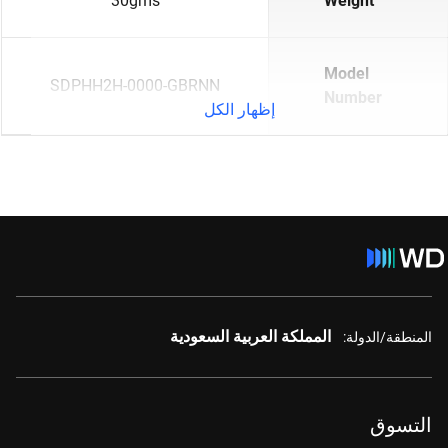
30gms
Weight
Model
SDPHH2H-0000-GBRNN
Number
إظهار الكل
المملكة العربية السعودية
المنطقة/الدولة:
التسوق