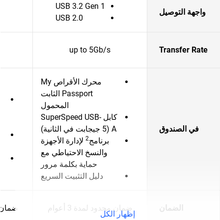
USB 3.2 Gen 1
واجهة التوصيل
USB 2.0
up to 5Gb/s
Transfer Rate
محرك الأقراص My
Passport الثابت
المحمول
كابل SuperSpeed USB-
م
في الصندوق
A (5 جيجابت في الثانية)
2
برنامج
لإدارة الأجهزة
والنسخ الاحتياطي مع
حماية بكلمة مرور
دليل التثبيت السريع
الضمان
ضمان محدود لمدة 3 أعوام
ضمان مح
إظهار الكل