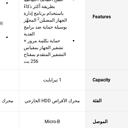
بطريقة أكثر ذكاءً
ع
باستخدام برنامج إدارة
Features
2
الجهاز المضمَّن
المجهَّز
ال
بوسيلة حماية ضد برامج
الفدية
حماية بكلمة مرور +
تشفير الجهاز بمقياس
التشفير المتقدم بمفتاح
256 بت
Capacity
1 تيرابايت
الفئة
محرك الأقراص HDD الخارجي
محرك الأقراص
الموصل
Micro-B