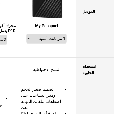
الموديل
My Passport
P10 يعمل مع جهاز PlayStation®
استخدام
النسخ الاحتياطية
الحاوية
تصميم صغير الحجم
ومتين ليساعدك على
اصطحاب ملفاتك المهمة
يو
معك
انسخ أعمالك احتياطيًا