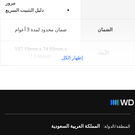
مرور
دليل التثبيت السريع
الضمان
ضمان محدود لمدة 3 أعوام
107.19mm x 74.93mm x
الأبعاد
13.46mm
إظهار الكل
المملكة العربية السعودية
المنطقة/الدولة: