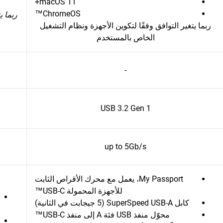
macOS 11+
ChromeOS™
ربما ي
ربما يتغير التوافق وفقًا لتكوين الأجهزة ونظام التشغيل
الخاص بالمستخدم
-
USB 3.2 Gen 1
up to 5Gb/s
My Passport، يعمل مع محرك الأقراص الثابت
للأجهزة المحمولة USB-C™
كابل SuperSpeed USB-A (5 جيجابت في الثانية)
محوّل منفذ USB فئة A إلى منفذ USB-C™