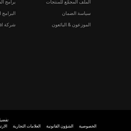
الملف المجمّع للمنتجات
برامج ال
سياسة الضمان
البرامج ا
الموزعون & البائعون
شركة Western Digital Capital
تفضيل
الخصوصية
الشؤون القانونية
العلامات التجارية
الارت