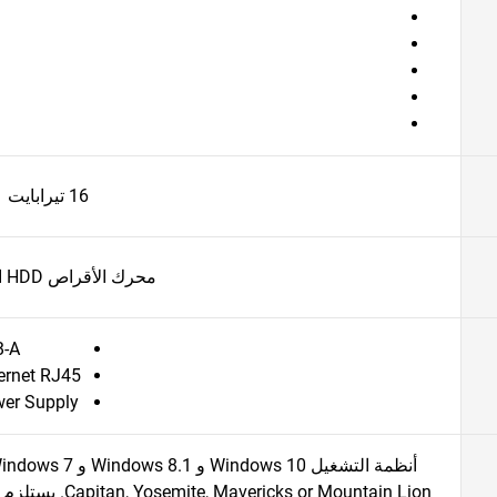
16 تيرابايت
محرك الأقراص HDD الخارجي
B-A
ernet RJ45
er Supply