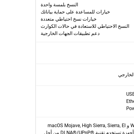
النسخ بلمسة واحدة
خيارات للمساعدة على حماية بياناتك
خيارات نسخ احتياطي متعددة
النسخ الاحتياطي للاستعادة في حالات الكوارث
دعم تطبيقات الجهات الخارجية
US
Eth
Pow
أنظمة التشغيل Windows 10 و Windows 8.1 و Windows 7 و macOS Mojave, High Sierra, Sierra, El
Capitan, Yosemite, Mavericks or Mountain Lion. يستلزم أجهزة تستخدم تقنية ®DLNA®/UPnP من أجل