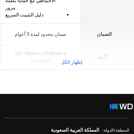
الاحتياطي مع حماية بكلمة
مرور
دليل التثبيت السريع
الضمان
ضمان محدود لمدة 3 أعوام
107.19mm x 74.93mm x
الأبعاد
13.46mm
إظهار الكل
المملكة العربية السعودية
المنطقة/الدولة: