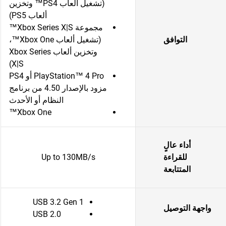
(تشغيل ألعاب PS4™ وتخزين
ألعاب PS5)
مجموعة Xbox Series X|S™
التوافق
(تشغيل ألعاب Xbox One™،
وتخزين ألعاب Xbox Series
X|S)
PlayStation™ 4 Pro أو PS4
مزود بالإصدار 4.50 من برنامج
النظام أو الأحدث
Xbox One™
أداء عالٍ
للقراءة
Up to 130MB/s
المتتابعة
USB 3.2 Gen 1
واجهة التوصيل
USB 2.0