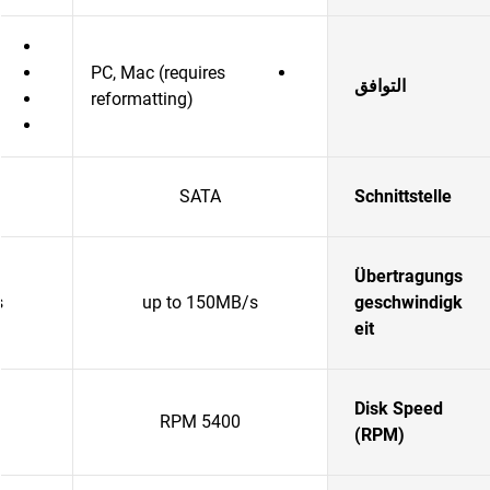
PC, Mac (requires
التوافق
reformatting)
SATA
Schnittstelle
Übertragungs
s
up to 150MB/s
geschwindigk
eit
Disk Speed
5400 RPM
(RPM)