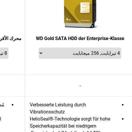
WD Gold SATA HDD der Enterprise-Klasse
محرك الأقراص الثابتة rple Pro
-
Verbesserte Leistung durch
مُص
Vibrationsschutz
HelioSeal®-Technologie sorgt für hohe
ا
Speicherkapazität bei niedrigem