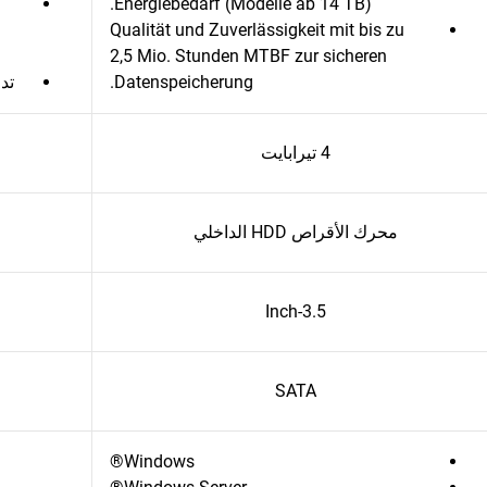
Energiebedarf (Modelle ab 14 TB).
Qualität und Zuverlässigkeit mit bis zu
2,5 Mio. Stunden MTBF zur sicheren
Datenspeicherung.
تدع
4 تيرابايت
محرك الأقراص HDD الداخلي
3.5-Inch
SATA
Windows®