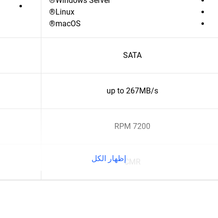
Windows Server®
Linux®
macOS®
SATA
up to 267MB/s
7200 RPM
إظهار الكل
CMR