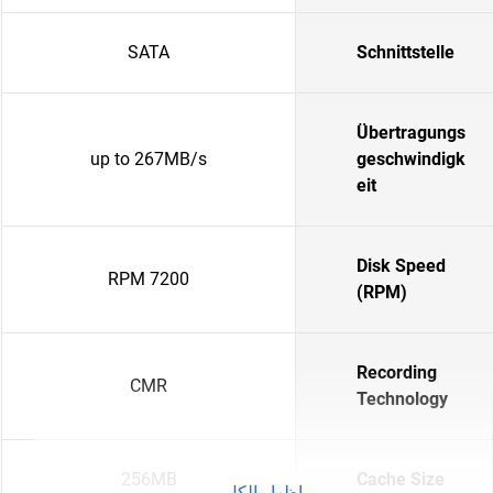
SATA
Schnittstelle
Übertragungs
up to 267MB/s
geschwindigk
eit
Disk Speed
7200 RPM
(RPM)
Recording
CMR
Technology
256MB
Cache Size
إظهار الكل