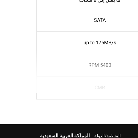
ما يصل إلى 8 فتحات
SATA
up to 175MB/s
5400 RPM
CMR
المملكة العربية السعودية
المنطقة/الدولة: