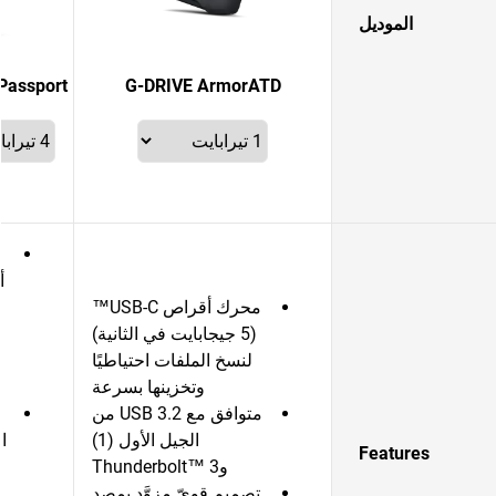
الموديل
G-DRIVE ArmorATD
My Passport، يعمل م
محرك أقراص USB-C™
(‏5 جيجابايت في الثانية)
لنسخ الملفات احتياطيًا
وتخزينها بسرعة
متوافق مع USB 3.2 من
الجيل الأول (1)
ا
Features
وThunderbolt™ 3
تصميم قويّ مزوَّد بمصد