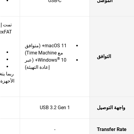
الموصل
USB-C
تمت إع
macOS 11+ (متوافق
مع Time Machine)
التوافق
®
Windows
10+ (عبر
إعادة التهيئة)
ربما يتغ
الأجهزة
واجهة التوصيل
USB 3.2 Gen 1
1
-
Transfer Rate