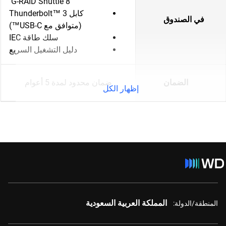
G-RAID Shuttle 8
كابل Thunderbolt™ 3
في الصندوق
(متوافق مع USB-C™)
سلك طاقة IEC
دليل التشغيل السريع
الضمان
ضمان محدود لمدة 5 أعوام
إظهار الكل
المملكة العربية السعودية
المنطقة/الدولة: