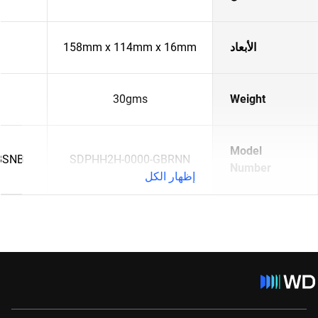
الأبعاد
158mm x 114mm x 16mm
30gms
Weight
Model
BSNB
SDPHH2H-0000-GBRNN
Number
إظهار الكل