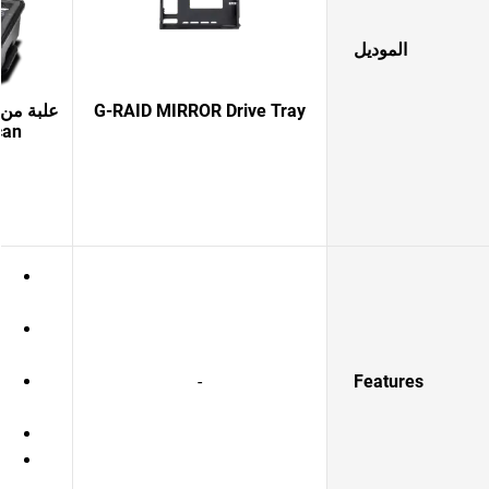
الموديل
G-RAID MIRROR Drive Tray
can
-
Features