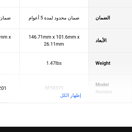
الضمان
ضمان محدود لمدة 5 أعوام
ضمان مح
6mm x
146.71mm x 101.6mm x
الأبعاد
26.11mm
1.47lbs
Weight
Model
201
0F59373
Number
إظهار الكل