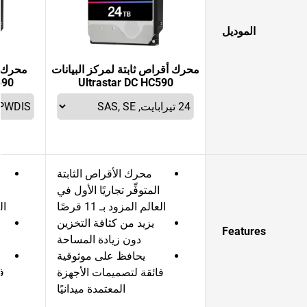
الموديل
محرك أقراص ثابتة لمركز البيانات
محرك أ
690
Ultrastar DC HC590
محرك الأقراص الثابتة
المتوفِّر تجاريًا الأول في
العالم المزود بـ 11 قرصًا
الع
يزيد من كثافة التخزين
Features
دون زيادة المساحة
يحافظ على موثوقية
فائقة لتصميمات الأجهزة
ف
المعتمدة ميدانيًا