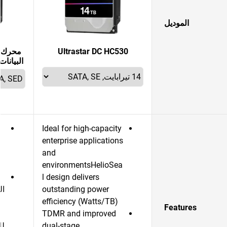
الموديل
Ultrastar DC HC530
محرك ا
البيانات rastar DC HC580
Ideal for high-capacity
enterprise applications
and
environmentsHelioSea
l design delivers
outstanding power
efficiency (Watts/TB)
و
Features
TDMR and improved
dual-stage
لل