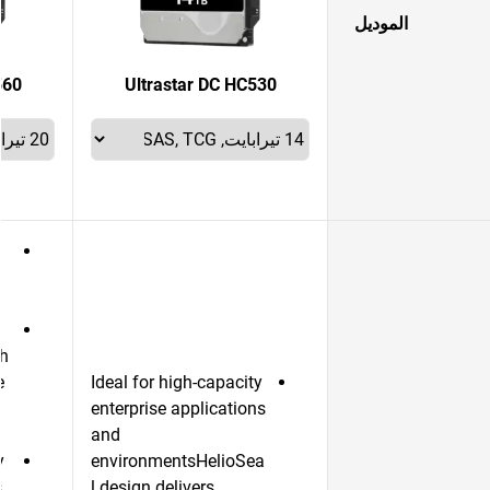
الموديل
560
Ultrastar DC HC530
th
e
Ideal for high-capacity
enterprise applications
and
y
environmentsHelioSea
s
l design delivers