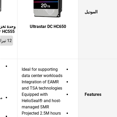
الموديل
Ultrastar DC HC650
وحدة تخزي
Ultrastar HC555
Ideal for supporting
data center workloads
Integration of EAMR
and TSA technologies
Equipped with
Features
مو
HelioSeal® and host-
managed SMR
Projected 2.5M hours