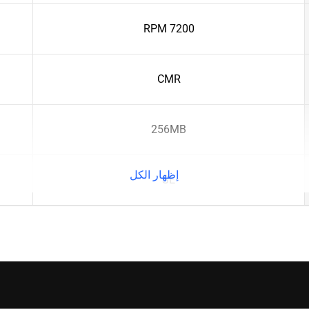
7200 RPM
CMR
256MB
إظهار الكل
SE