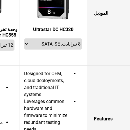
الموديل
Ultrastar DC HC320
وحدة تخزي
Ultrastar HC555
Designed for OEM,
cloud deployments,
and traditional IT
systems
Leverages common
hardware and
firmware to minimize
Features
redundant testing
مو
needs