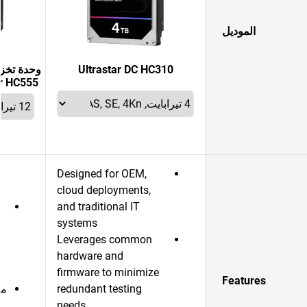
الموديل
Ultrastar DC HC310
وحدة تخزي
Ultrastar HC555
Designed for OEM,
cloud deployments,
and traditional IT
systems
Leverages common
hardware and
firmware to minimize
Features
redundant testing
مو
needs